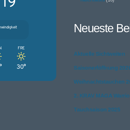
19°
Neueste Bei
windigkeit
N
FRE
Aktuelle Sichtweiten
°
30°
Saisonerföffnung 202
Weihnachtstauchen 2
2. KRAV MAGA Warri
Tauchsaison 2025