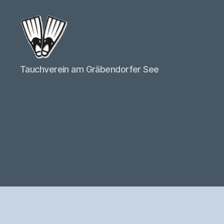
Tauchverein
Tauchverein am Gräbendorfer See
"Flossenfreunde
Laasow"