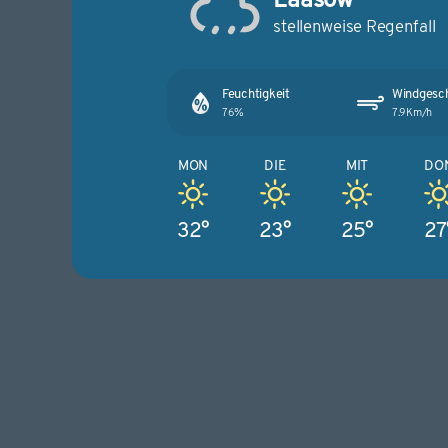
stellenweise Regenfall
Feuchtigkeit
Windgesch
76%
7.9Km/h
MON
DIE
MIT
DO
32°
23°
25°
27