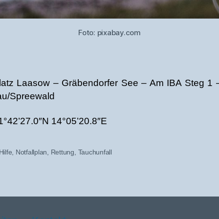
Foto: pixabay.com
latz Laasow – Gräbendorfer See – Am IBA Steg 1 
au/Spreewald
1°42’27.0″N 14°05’20.8″E
Hilfe
,
Notfallplan
,
Rettung
,
Tauchunfall
er