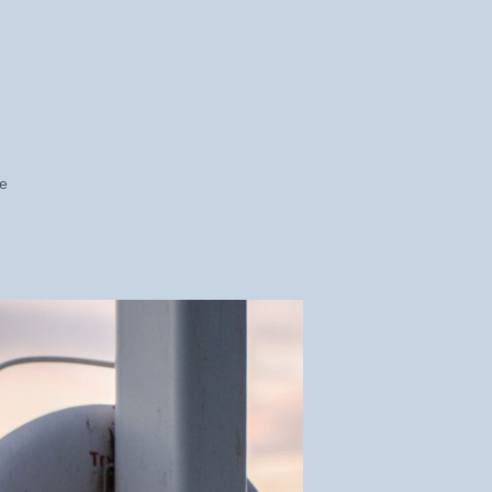
zu
e
Notfallplan