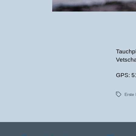
Tauchp
Vetsch
GPS: 5
Erste 
Schlagwört