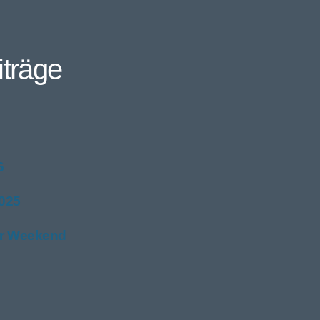
träge
6
025
or Weekend