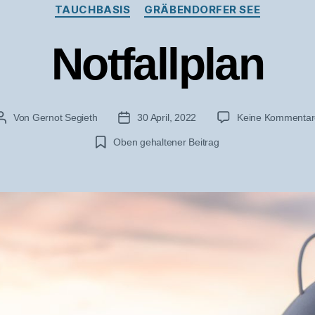
Kategorien
TAUCHBASIS
GRÄBENDORFER SEE
Notfallplan
Von
Gernot Segieth
30 April, 2022
Keine Kommentar
Beitragsautor
Veröffentlichungsdatum
Oben gehaltener Beitrag