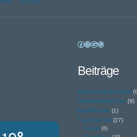
iten
Kontakt
Facebook
Instagram
Google
WhatsApp
Beiträge
Artikel und Berichte
(
Gräbendorfer See
(9)
Rechtliches
(1)
Tauchverein
(27)
Events
(8)
Tauchbasis
(10)