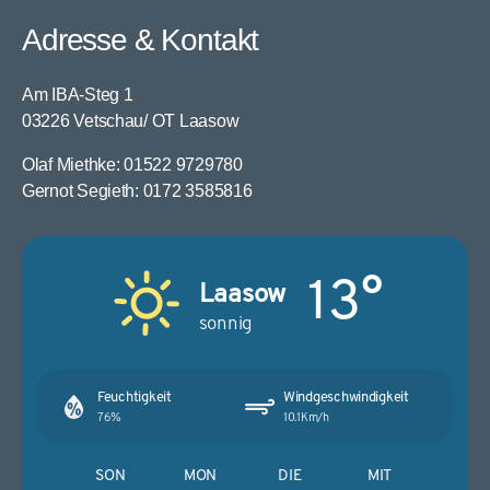
Adresse & Kontakt
Am IBA-Steg 1
03226 Vetschau/ OT Laasow
Olaf Miethke: 01522 9729780
Gernot Segieth: 0172 3585816
13°
Laasow
sonnig
Feuchtigkeit
Windgeschwindigkeit
76%
10.1Km/h
SON
MON
DIE
MIT