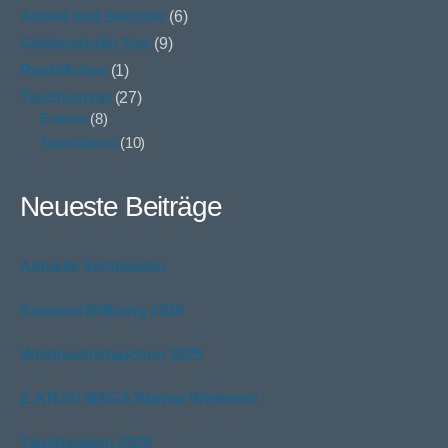
Artikel und Berichte
(6)
Gräbendorfer See
(9)
Rechtliches
(1)
Tauchverein
(27)
Events
(8)
Tauchbasis
(10)
Neueste Beiträge
Aktuelle Sichtweiten
Saisonerföffnung 2026
Weihnachtstauchen 2025
2. KRAV MAGA Warrior Weekend
Tauchsaison 2025